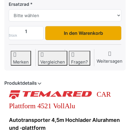
Ersatzrad
Car Plattform 4521 Vollalu zu 7.198,00 €,
In den Warenkorb
Stück
Weitersagen
Merken
Vergleichen
Fragen?
Produktdetails
CAR
Plattform 4521 VollAlu
Autotransporter 4,5m Hochlader Alurahmen
und -plattform