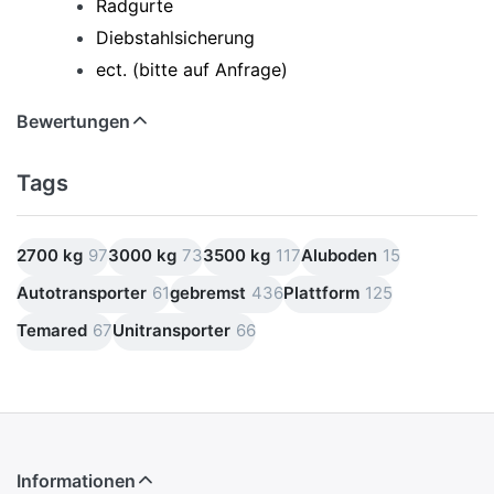
Radgurte
Diebstahlsicherung
ect. (bitte auf Anfrage)
Bewertungen
Tags
2700 kg
97
3000 kg
73
3500 kg
117
Aluboden
15
Autotransporter
61
gebremst
436
Plattform
125
Temared
67
Unitransporter
66
Informationen