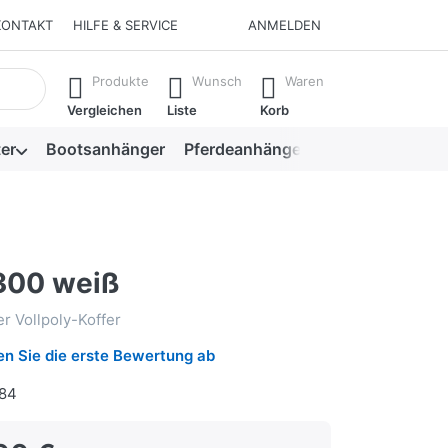
KONTAKT
HILFE & SERVICE
ANMELDEN
isch erste Ergebnisse. Drücken Sie die Eingabetaste, um alle 
Produkte
Wunsch
Waren
Vergleichen
Liste
Korb
er
Bootsanhänger
Pferdeanhänger
Viehanhänger
300 weiß
 Vollpoly-Koffer
n Sie die erste Bewertung ab
84