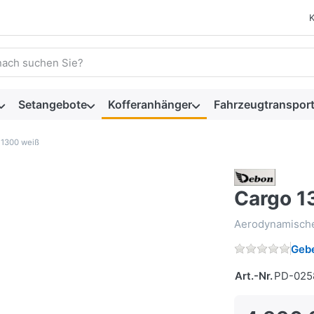
 einen Suchbegriff ein. Während Sie tippen, erscheinen automat
Setangebote
Kofferanhänger
Fahrzeugtransport
 1300 weiß
Cargo 1
Aerodynamischer
Gebe
Art.-Nr.
PD-025