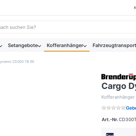
 einen Suchbegriff ein. Während Sie tippen, erscheinen automat
Setangebote
Kofferanhänger
Fahrzeugtransport
ynamic CD300 TB (R)
Cargo D
Kofferanhänger
Gebe
Art.-Nr.
CD300T
Deal