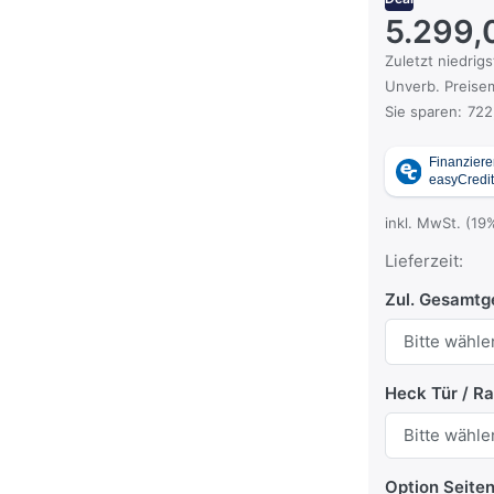
5.299,
Es handelt sich
Zuletzt niedrigs
Die UVP ist der
Unverb. Preisem
Sie sparen:
722
inkl. MwSt. (19
Lieferzeit:
Zul. Gesamtg
Heck Tür / R
Option Seite