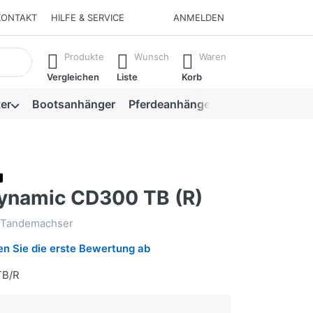
KONTAKT
HILFE & SERVICE
ANMELDEN
isch erste Ergebnisse. Drücken Sie die Eingabetaste, um alle 
Produkte
Wunsch
Waren
Vergleichen
Liste
Korb
er
Bootsanhänger
Pferdeanhänger
Viehanhänger
ynamic CD300 TB (R)
 Tandemachser
n Sie die erste Bewertung ab
B/R