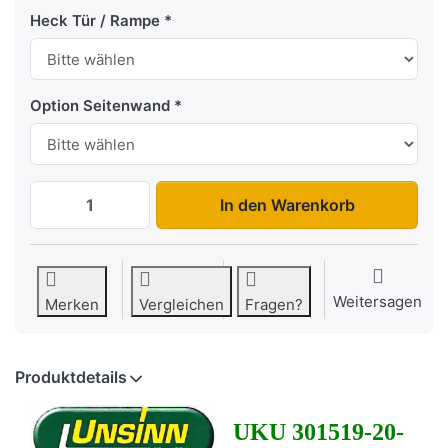
Heck Tür / Rampe
Option Seitenwand
UKU 301519-20-13 zu 5.982,63 €, Menge 
In den Warenkorb
Weitersagen
Merken
Vergleichen
Fragen?
Produktdetails
UKU 301519-20-