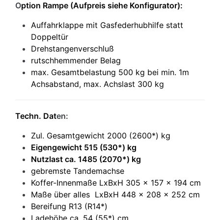
O
ption Rampe (Aufpreis siehe Konfigurator):
Auffahrklappe mit Gasfederhubhilfe statt
Doppeltür
Drehstangenverschluß
rutschhemmender Belag
max. Gesamtbelastung 500 kg bei min. 1m
Achsabstand, max. Achslast 300 kg
Techn. Dat
en:
Zul. Gesamtgewicht 2000 (2600*) kg
Eigengewicht 515 (530*) kg
Nutzlast ca. 1485 (2070*) kg
gebremste Tandemachse
Koffer-Innenmaße LxBxH 305 x 157 x 194 cm
Maße über alles LxBxH 448 x 208 x 252 cm
Bereifung R13 (R14*)
Ladehöhe ca. 54 (55*) cm