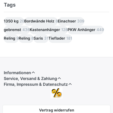
Tags
1350 kg
20
Bordwände Holz
8
Einachser
309
gebremst
436
Kastenanhänger
128
PKW Anhänger
449
Reling
9
Reling
8
Saris
31
Tieflader
181
Informationen
Service, Versand & Zahlung
Firma, Impressum & Datenschutz
Vertrag widerrufen