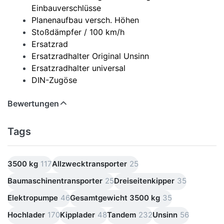
Einbauverschlüsse
Planenaufbau versch. Höhen
Stoßdämpfer / 100 km/h
Ersatzrad
Ersatzradhalter Original Unsinn
Ersatzradhalter universal
DIN-Zugöse
Bewertungen
Tags
3500 kg
117
Allzwecktransporter
25
Baumaschinentransporter
25
Dreiseitenkipper
35
Elektropumpe
46
Gesamtgewicht 3500 kg
35
Hochlader
170
Kipplader
48
Tandem
232
Unsinn
56