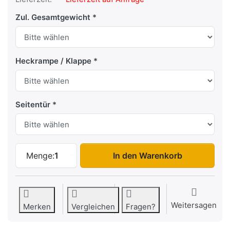
Zul. Gesamtgewicht
Heckrampe / Klappe
Seitentür
F2750 HT / F3050 HT / F3550 HT zu 8.74
Menge:
1
In den Warenkorb
Weitersagen
Merken
Vergleichen
Fragen?