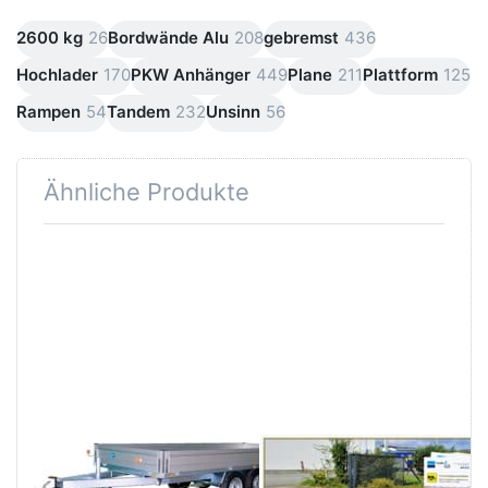
2600 kg
26
Bordwände Alu
208
gebremst
436
Hochlader
170
PKW Anhänger
449
Plane
211
Plattform
125
Rampen
54
Tandem
232
Unsinn
56
Ähnliche Produkte
Drücken
Drücken
Sie
Sie
ENTER
ENTER
für mehr
für mehr
Optionen
Optionen
zu WEB
zu WEB
H 4217-
H 4220-
26-13
26-13
UNSINN
UNSINN
WEB H 4217-26-
WEB H 4220-