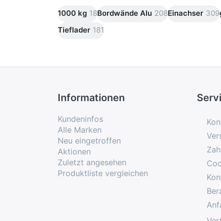
1000 kg
18
Bordwände Alu
208
Einachser
309
Tieflader
181
Informationen
Serv
Kundeninfos
Kon
Alle Marken
Ver
Neu eingetroffen
Zah
Aktionen
Zuletzt angesehen
Coo
Produktliste vergleichen
Kon
Ber
Anf
Ver