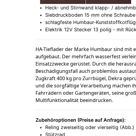
Heck- und Stirnwand klapp- / abneh
Siebdruckboden 15 mm ohne Schraube o
schlagfeste Humbaur-Kunststoffkotflü
Elektrik 12V Stecker 13 polig - mit Rüc
HA-Tieflader der Marke Humbaur sind mit 
aufgebaut. Der mehrfach wasserfest verle
Einsatzzwecke gerüstet. Durch die herausr
Beschädigungsfall auch problemlos austaus
Zugkraft 400 kg pro Zurrbügel, Dekra geprü
und die sorgfältige Verarbeitung machen i
Fahrrädern oder Gartengeräten, seine große
Multifunktionalität beeindrucken.
Zubehöroptionen (Preise auf Anfrage):
Reling zweiseitig oder v
Stützrad