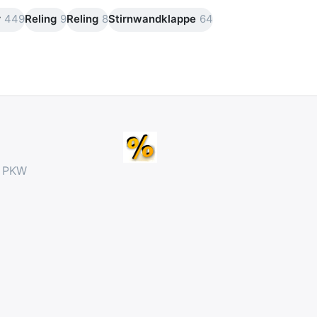
r
449
Reling
9
Reling
8
Stirnwandklappe
64
r PKW