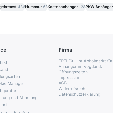
gebremst
436
Humbaur
68
Kastenanhänger
128
PKW Anhänge
ice
Firma
TRELEX - Ihr Abholmarkt fü
takt
Anhänger im Vogtland.
sand
Öffnungszeiten
lungsarten
Impressum
AGB
kie Manager
Widerrufsrecht
figurator
Datenschutzerklärung
atung und Abholung
ahrt
trag widerrufen