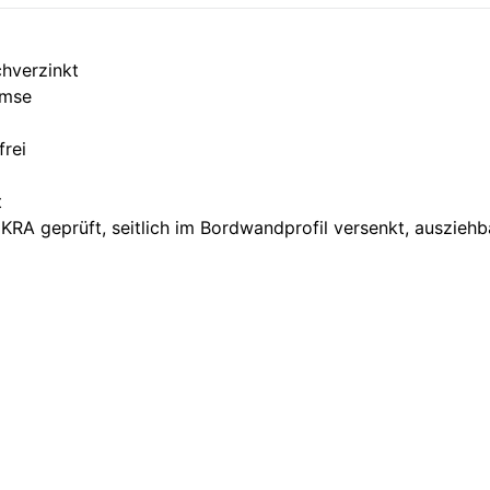
chverzinkt
emse
rei
t
RA geprüft, seitlich im Bordwandprofil versenkt, ausziehb