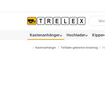
Geben Sie
Kastenanhänger
Hochlader
Kipper
Startseite
Kastenanhänger
Tieflader gebremst einachsig
H