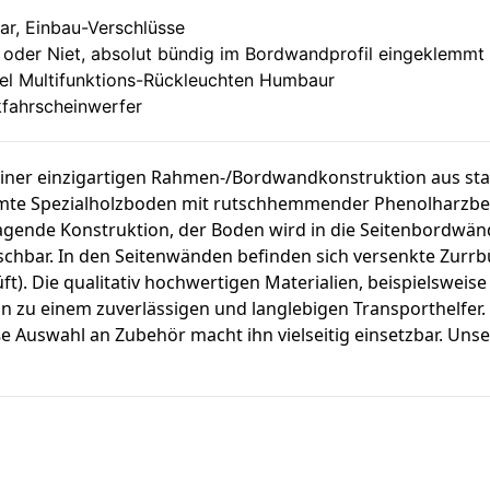
mbar, Einbau-Verschlüsse
der Niet, absolut bündig im Bordwandprofil eingeklemmt
gel
Multifunktions-Rückleuchten Humbaur
kfahrscheinwerfer
einer einzigartigen Rahmen-/Bordwandkonstruktion aus st
imte Spezialholzboden mit rutschhemmender Phenolharzbesc
agende Konstruktion, der Boden wird in die Seitenbordwänd
chbar. In den Seitenwänden befinden sich versenkte Zurrb
ft). Die qualitativ hochwertigen Materialien, beispielswei
hn zu einem zuverlässigen und langlebigen Transporthelfe
 Auswahl an Zubehör macht ihn vielseitig einsetzbar. Unse
ierseitig (Abb.)