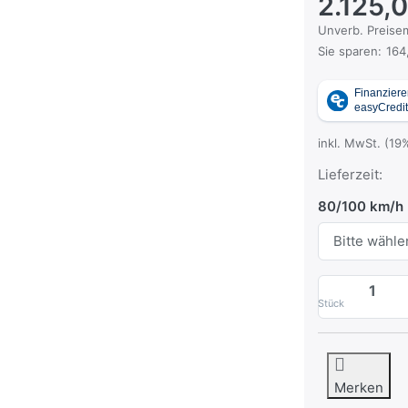
2.125,
Die UVP ist der
Unverb. Preisem
Sie sparen:
164
inkl. MwSt. (19
Lieferzeit:
80/100 km/h
Stück
Merken