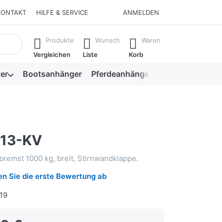
KONTAKT
HILFE & SERVICE
ANMELDEN
isch erste Ergebnisse. Drücken Sie die Eingabetaste, um alle 
Produkte
Wunsch
Waren
Vergleichen
Liste
Korb
er
Bootsanhänger
Pferdeanhänger
Viehanhänger
113-KV
remst 1000 kg, breit, Stirnwandklappe.
n Sie die erste Bewertung ab
19