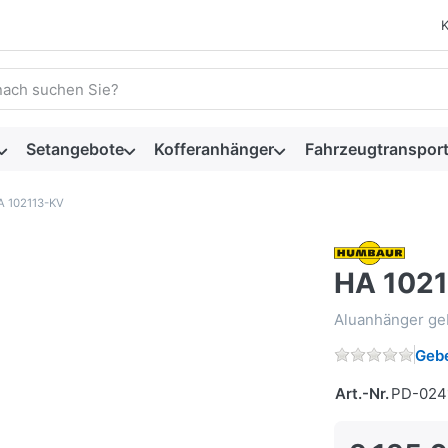
 einen Suchbegriff ein. Während Sie tippen, erscheinen automat
Setangebote
Kofferanhänger
Fahrzeugtransport
A 102113-KV
HA 102
Aluanhänger geb
Gebe
Art.-Nr.
PD-024