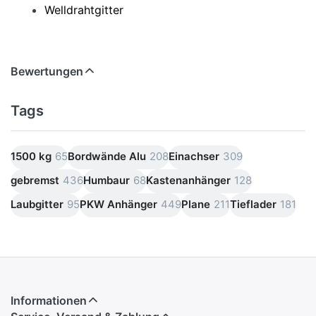
Welldrahtgitter
Bewertungen
Tags
1500 kg
65
Bordwände Alu
208
Einachser
309
gebremst
436
Humbaur
68
Kastenanhänger
128
Laubgitter
95
PKW Anhänger
449
Plane
211
Tieflader
181
Informationen