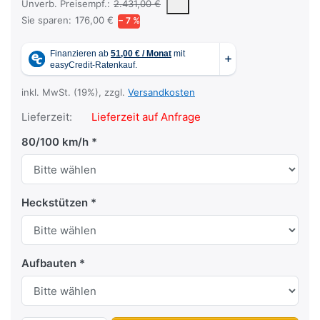
Die UVP ist der vorgeschlagene oder empfohlene Verkaufspreis ein
Unverb. Preisempf.:
2.431,00 €
Sie sparen:
176,00 €
− 7 %
inkl. MwSt. (19%), zzgl.
Versandkosten
Lieferzeit:
Lieferzeit auf Anfrage
80/100 km/h
Heckstützen
Aufbauten