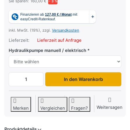
Sie sparen:
160,00 €
− 3 %
inkl. MwSt. (19%), zzgl.
Versandkosten
Lieferzeit:
Lieferzeit auf Anfrage
Hydraulikpumpe manuell / elektrisch
HKC 2726/170 Ti Dreiseitenkipper zu 5.6
In den Warenkorb
Weitersagen
Merken
Vergleichen
Fragen?
Produktdetails