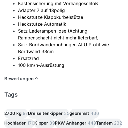
Kastensicherung mit Vorhängeschloß
Adapter 7 auf 13polig
Heckstütze Klappkurbelstütze
Heckstütze Automatik
Satz Laderampen lose (Achtung:
Rampenschacht nicht mehr lieferbar!)
Satz Bordwanderhöhungen ALU Profil wie
Bordwand 33cm
Ersatzrad
100 km/h-Ausrüstung
Bewertungen
Tags
2700 kg
97
Dreiseitenkipper
35
gebremst
436
Hochlader
170
Kipper
39
PKW Anhänger
449
Tandem
232