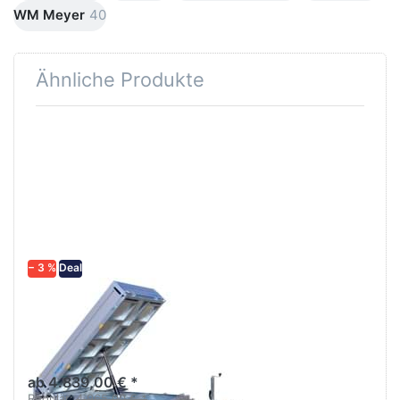
WM Meyer
40
Ähnliche Produkte
Drücken
Sie
ENTER
für mehr
Optionen
zu HKCR
2727/170
− 3 %
Deal
WM MEYER
HKCR 2727/170
Breiter 2,7 tonner
Rückärtskipper mit
Pendelbordwand
ab 4.839,00 € *
Regulär:
4.965,00 € *