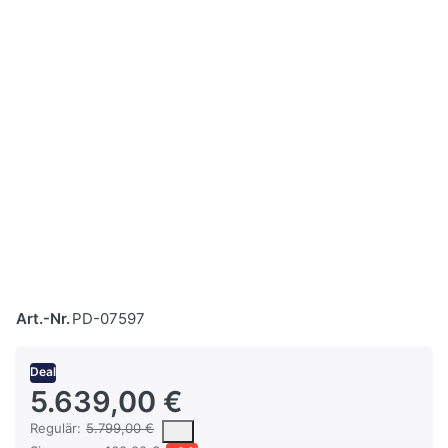
Art.-Nr.
PD-07597
Deal
5.639,00 €
Es handelt sich um den mittleren Verkaufspreis, den Kunden für 
Regulär:
5.799,00 €