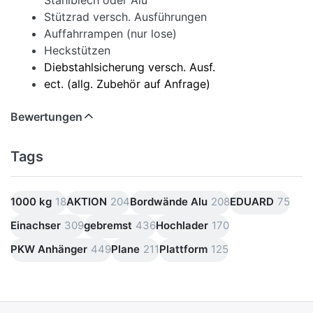
Stahlblech oder Alu
Stützrad versch. Ausführungen
Auffahrrampen (nur lose)
Heckstützen
Diebstahlsicherung versch. Ausf.
ect. (allg. Zubehör auf Anfrage)
Bewertungen
Tags
1000 kg
18
AKTION
204
Bordwände Alu
208
EDUARD
75
Einachser
309
gebremst
436
Hochlader
170
PKW Anhänger
449
Plane
211
Plattform
125