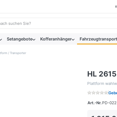
 einen Suchbegriff ein. Während Sie tippen, erscheinen automat
Setangebote
Kofferanhänger
Fahrzeugtransport
tform / Transporter
HL 2615 
Plattform wahlw
Gebe
Art.-Nr.
PD-022