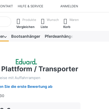
KONTAKT
HILFE & SERVICE
ANMELDEN
isch erste Ergebnisse. Drücken Sie die Eingabetaste, um alle 
Produkte
Wunsch
Waren
Vergleichen
Liste
Korb
er
Bootsanhänger
Pferdeanhänger
Viehanhänger
Plattform / Transporter
eise mit Auffahrrampen
n Sie die erste Bewertung ab
30