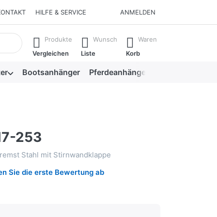
KONTAKT
HILFE & SERVICE
ANMELDEN
isch erste Ergebnisse. Drücken Sie die Eingabetaste, um alle 
Produkte
Wunsch
Waren
Vergleichen
Liste
Korb
er
Bootsanhänger
Pferdeanhänger
Viehanhänger
N7-253
remst Stahl mit Stirnwandklappe
n Sie die erste Bewertung ab