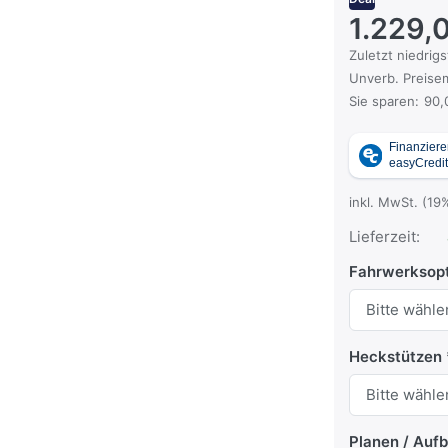
1.229,
Es handelt sich
Zuletzt niedrigs
Die UVP ist der
Unverb. Preisem
Sie sparen:
90,
inkl. MwSt. (19
Lieferzeit:
Fahrwerksop
Heckstützen
Planen / Auf