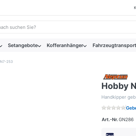
 einen Suchbegriff ein. Während Sie tippen, erscheinen automat
Setangebote
Kofferanhänger
Fahrzeugtransport
 N7-253
Hobby 
Handkipper geb
Gebe
Art.-Nr.
GN286
Deal