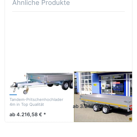
Ähnliche Produkte
Drücken
Drücken
Sie
Sie
ENTER
ENTER
für mehr
für mehr
Optionen
Optionen
zu WEB
zu HL
H 4217-
4018
26-13
UNSINN
EDUARD
WEB H 4217-26-
HL 4018
13
Profihochlader Tandem
Alubordwände
Tandem-Pritschenhochlader
4m in Top Qualität
ab 3.249,00 € *
ab 4.216,58 € *