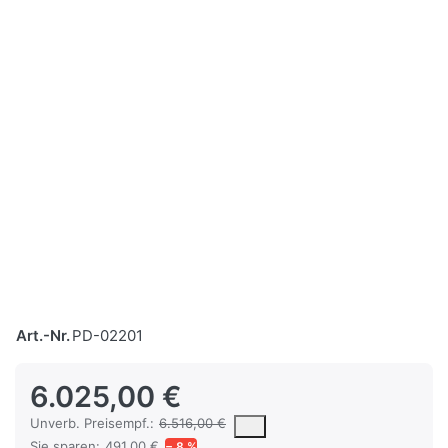
Art.-Nr.
PD-02201
6.025,00 €
Die UVP ist der vorgeschlagene oder empfohlene Verkaufspreis ein
Unverb. Preisempf.:
6.516,00 €
Sie sparen:
491,00 €
− 8 %