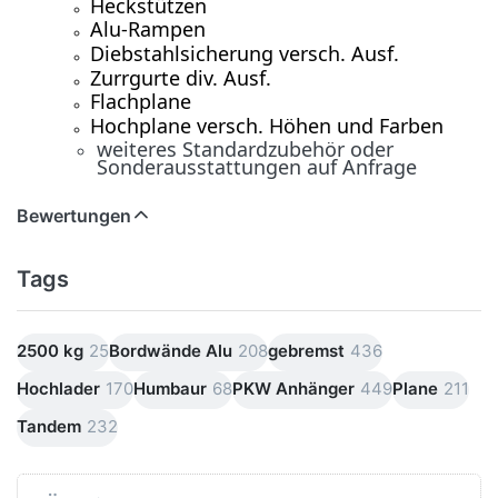
Heckstützen
Alu-Rampen
Diebstahlsicherung versch. Ausf.
Zurrgurte div. Ausf.
Flachplane
Hochplane versch. Höhen und Farben
weiteres Standardzubehör oder
Sonderausstattungen auf Anfrage
Bewertungen
Tags
2500 kg
25
Bordwände Alu
208
gebremst
436
Hochlader
170
Humbaur
68
PKW Anhänger
449
Plane
211
Tandem
232