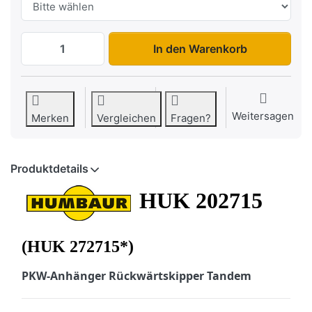
HUK 202715 / 272715 zu 4.245,00 €, Men
In den Warenkorb
Weitersagen
Merken
Vergleichen
Fragen?
Produktdetails
HUK 202715
(HUK 272715*)
PKW-Anhänger Rückwärtskipper Tandem