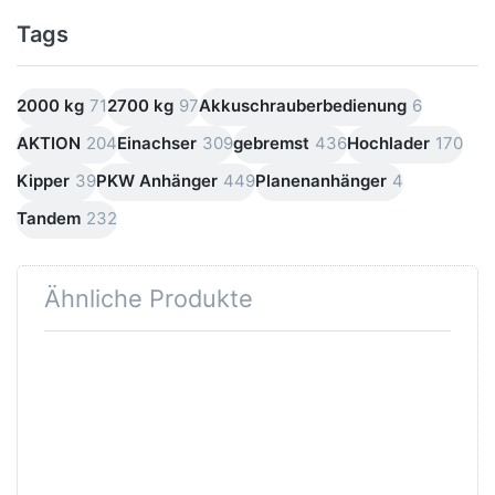
Tags
2000 kg
71
2700 kg
97
Akkuschrauberbedienung
6
AKTION
204
Einachser
309
gebremst
436
Hochlader
170
Kipper
39
PKW Anhänger
449
Planenanhänger
4
Tandem
232
Ähnliche Produkte
Drücken
Sie
ENTER
für mehr
Optionen
zu
PW1.2E
Lux