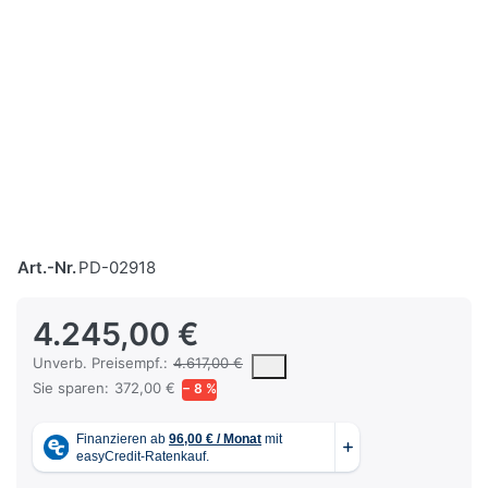
Art.-Nr.
PD-02918
4.245,00 €
Die UVP ist der vorgeschlagene oder empfohlene Verkaufspreis ein
Unverb. Preisempf.:
4.617,00 €
Sie sparen:
372,00 €
− 8 %