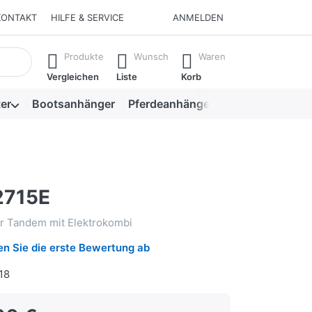
KONTAKT
HILFE & SERVICE
ANMELDEN
isch erste Ergebnisse. Drücken Sie die Eingabetaste, um alle 
Produkte
Wunsch
Waren
Vergleichen
Liste
Korb
er
Bootsanhänger
Pferdeanhänger
Viehanhänger
2715E
r Tandem mit Elektrokombi
n Sie die erste Bewertung ab
18