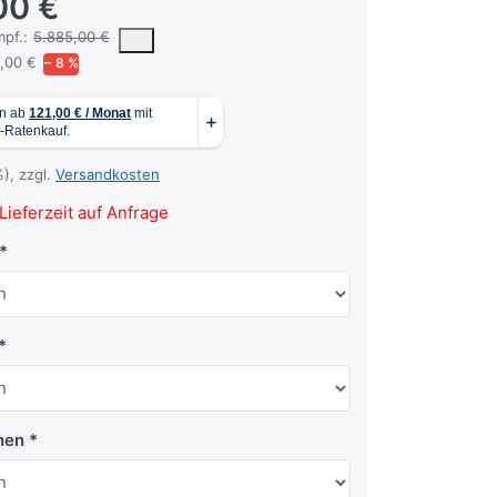
00 €
 vorgeschlagene oder empfohlene Verkaufspreis eines Produkts, wie er
pf.:
5.885,00 €
,00 €
− 8 %
%), zzgl.
Versandkosten
Lieferzeit auf Anfrage
nen