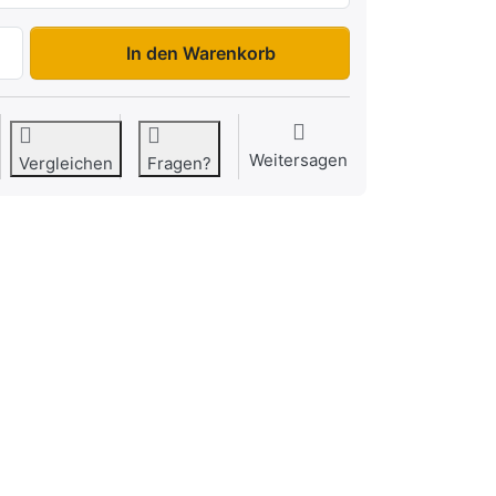
HUK 272715E zu 5.399,00 €, Menge 1.
In den Warenkorb
Weitersagen
Vergleichen
Fragen?