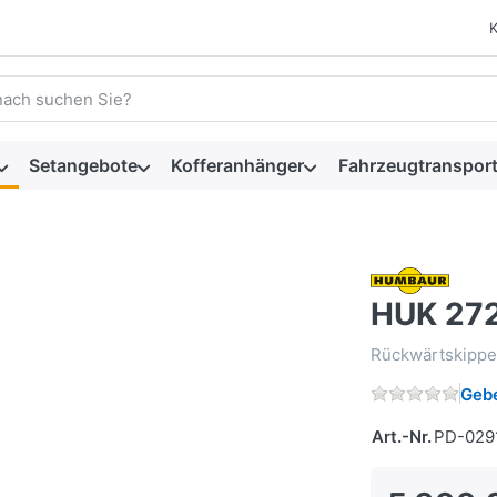
 einen Suchbegriff ein. Während Sie tippen, erscheinen automat
Setangebote
Kofferanhänger
Fahrzeugtransport
HUK 27
Rückwärtskippe
Gebe
Art.-Nr.
PD-029