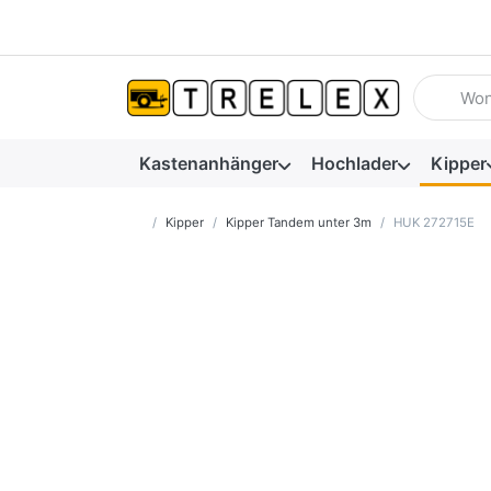
Geben Sie
Kastenanhänger
Hochlader
Kipper
Startseite
Kipper
Kipper Tandem unter 3m
HUK 272715E