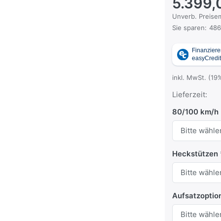
5.399,
Die UVP ist der
Unverb. Preisem
Sie sparen:
486
inkl. MwSt. (19
Lieferzeit:
80/100 km/h
Heckstützen
Aufsatzoptio