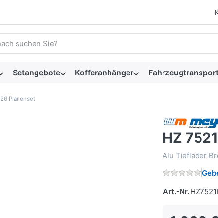
 einen Suchbegriff ein. Während Sie tippen, erscheinen automat
Setangebote
Kofferanhänger
Fahrzeugtransport
126 Planenset
HZ 7521
Alu Tieflader B
Gebe
Art.-Nr.
HZ7521