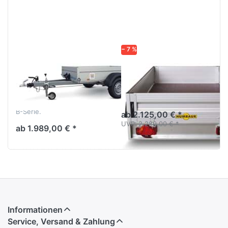
Optionen
Optionen
zu B
zu HA
1321/126
102113-
- B
KV
1521/126
− 7 %
WM MEYER
HUMBAUR
B 1321/126 - B
HA 102113-KV
1521/126
Aluanhänger gebremst
1000 kg, breit,
Gebremster Tieflader ALU
Stirnwandklappe.
B-Serie.
ab 2.125,00 € *
UVP:
2.289,00 € *
ab 1.989,00 € *
Informationen
Service, Versand & Zahlung