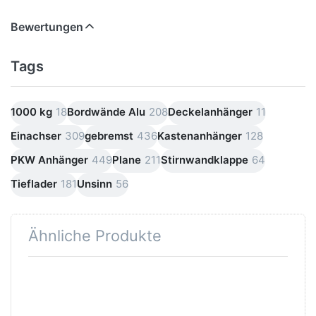
Bewertungen
Tags
1000 kg
18
Bordwände Alu
208
Deckelanhänger
11
Einachser
309
gebremst
436
Kastenanhänger
128
PKW Anhänger
449
Plane
211
Stirnwandklappe
64
Tieflader
181
Unsinn
56
Ähnliche Produkte
Drücken
Drücken
Sie
Sie
ENTER
ENTER
für mehr
für mehr