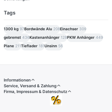
Tags
1300 kg
97
Bordwände Alu
208
Einachser
309
gebremst
436
Kastenanhänger
128
PKW Anhänger
449
Plane
211
Tieflader
181
Unsinn
56
Informationen
Service, Versand & Zahlung
Firma, Impressum & Datenschutz