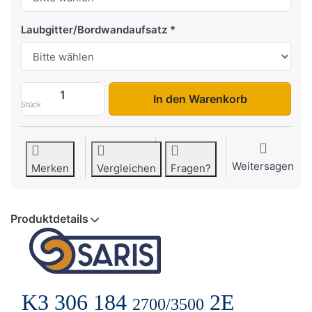
Laubgitter/Bordwandaufsatz
K3 306 184 2E zu 6.445,92 €, Menge 1.
In den Warenkorb
Stück
Weitersagen
Merken
Vergleichen
Fragen?
Produktdetails
K3 306 184
2E
2700/3500