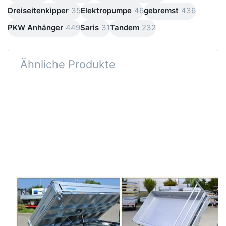
Dreiseitenkipper
35
Elektropumpe
46
gebremst
436
PKW Anhänger
449
Saris
31
Tandem
232
Ähnliche Produkte
Drücken
Drücken
Sie
Sie
ENTER für
ENTER
mehr
für mehr
Optionen
Optionen
zu HKC
zu
3031/186E
PW3.6E
3531/186E
WM MEYER
DEBON
HKC 3031/186E
PW3.6E
3531/186E
Dreiseitenkipper 3500 kg
Tandemachser 3m E-
Alu-Dreiseitenkipper