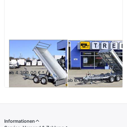
ENTER
ENTER
für mehr
für mehr
Optionen
Optionen
zu
zu WEB
PW1.2E
DK 3017-
Lux
26-13
DEBON
UNSINN
PW1.2E Lux
WEB DK 3017-
26-13
Heckkipper 2000 kg
Tandemachser E-Hydraulik
Dreiseitenkipper in
bewährter Unsinn-Qualität
ab 4.300,00 € *
ab 6.170,73 € *
Informationen