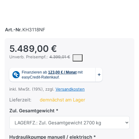
Art.-Nr.
KH3118NF
5.489,00 €
Die UVP ist der vorgeschlagene oder empfohlene Verkaufspreis ein
Unverb. Preisempf.:
4.399,01 €
inkl. MwSt. (19%), zzgl.
Versandkosten
Lieferzeit:
demnächst am Lager
Zul. Gesamtgewicht
Hydraulikpumpe manuell / elektrisch