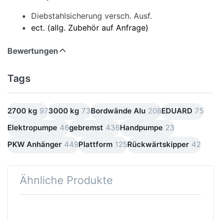
Diebstahlsicherung versch. Ausf.
ect. (allg. Zubehör auf Anfrage)
Bewertungen
Tags
2700 kg
97
3000 kg
73
Bordwände Alu
208
EDUARD
75
Elektropumpe
46
gebremst
436
Handpumpe
23
PKW Anhänger
449
Plattform
125
Rückwärtskipper
42
Ähnliche Produkte
Drücken
Drücken
Sie
Sie