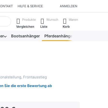
KONTAKT
HILFE & SERVICE
ANMELDEN
isch erste Ergebnisse. Drücken Sie die Eingabetaste, um alle 
Produkte
Wunsch
Waren
Vergleichen
Liste
Korb
er
Bootsanhänger
Pferdeanhänger
Viehanhänger
gonalstellung, Frontausstieg
n Sie die erste Bewertung ab