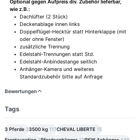
Optional gegen Aufpreis div. Zubehör lieferbar,
wie z.B.:
Dachlüfter (2 Stück)
Deckenablage innen links
Doppelflügel-Hecktür statt Hinterklappe (mit
oder ohne Fenster)
zusätzliche Trennung
Edelstahl-Trennungen statt Std.
Edelstahl-Anbindestange seitlich
Anhänger-Kamera und weiteres
Standardzubehör bitte auf Anfrage
Bewertungen
Tags
3 Pferde
2
3500 kg
117
CHEVAL LIBERTE
15
Frontausstieg
7
Pferdeanhänger
13
PKW Anhänger
449