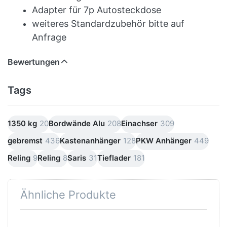
Adapter für 7p Autosteckdose
weiteres Standardzubehör bitte auf
Anfrage
Bewertungen
Tags
1350 kg
20
Bordwände Alu
208
Einachser
309
gebremst
436
Kastenanhänger
128
PKW Anhänger
449
Reling
9
Reling
8
Saris
31
Tieflader
181
Ähnliche Produkte
Drücken
Drücken