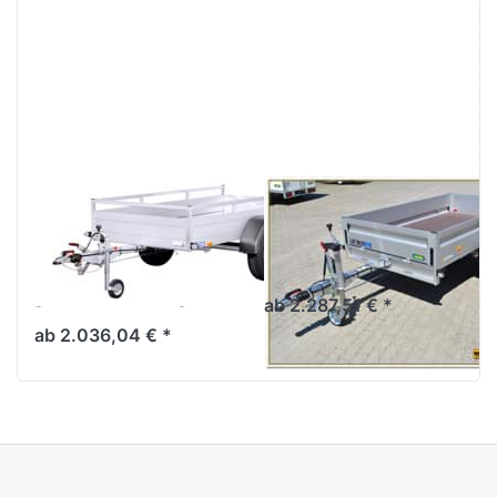
Sie
Sie
ENTER
ENTER
für mehr
für mehr
Optionen
Optionen
zu MP
zu UT
255 133
2512-13-
1350 1
14
SARIS
UNSINN
MP 255 133
UT 2512-13-14
1350 1
Vollalu-Anhänger mit
Schiebezurrsystem
Tieflader Einachser
gebremst - Alu/Reling
ab 2.287,51 € *
ab 2.036,04 € *