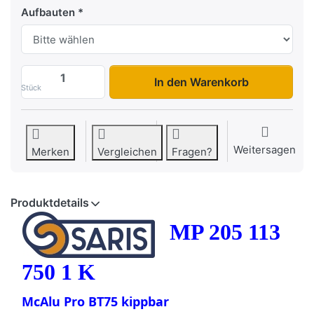
Aufbauten
MP 205 113 750 1 K zu 1.454,96 €, Menge
In den Warenkorb
Stück
Weitersagen
Merken
Vergleichen
Fragen?
Produktdetails
MP 205 113
750 1 K
McAlu Pro BT75 kippbar