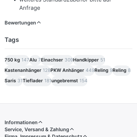
Anfrage
Bewertungen
Tags
750 kg
147
Alu
7
Einachser
309
Handkipper
51
Kastenanhänger
128
PKW Anhänger
449
Reling
9
Reling
8
Saris
31
Tieflader
181
ungebremst
154
Informationen
Service, Versand & Zahlung
Firma, Impressum & Datenschutz