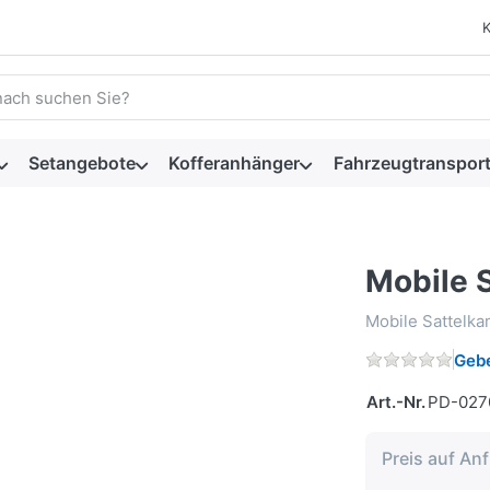
 einen Suchbegriff ein. Während Sie tippen, erscheinen automat
Setangebote
Kofferanhänger
Fahrzeugtransport
Mobile 
Mobile Sattelka
Gebe
Art.-Nr.
PD-027
Preis auf An