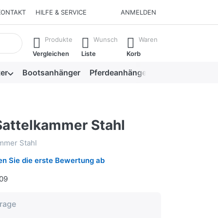
KONTAKT
HILFE & SERVICE
ANMELDEN
isch erste Ergebnisse. Drücken Sie die Eingabetaste, um alle 
Produkte
Wunsch
Waren
Vergleichen
Liste
Korb
er
Bootsanhänger
Pferdeanhänger
Viehanhänger
Sattelkammer Stahl
mmer Stahl
n Sie die erste Bewertung ab
09
frage