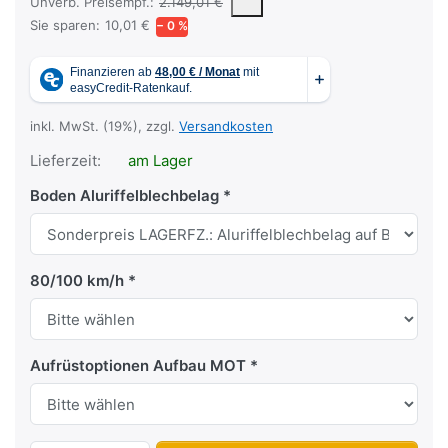
Die UVP ist der vorgeschlagene oder empfohlene Verkaufspreis ein
Unverb. Preisempf.:
2.149,01 €
Sie sparen:
10,01 €
− 0 %
inkl. MwSt. (19%), zzgl.
Versandkosten
Lieferzeit:
am Lager
Boden Aluriffelblechbelag
80/100 km/h
Aufrüstoptionen Aufbau MOT