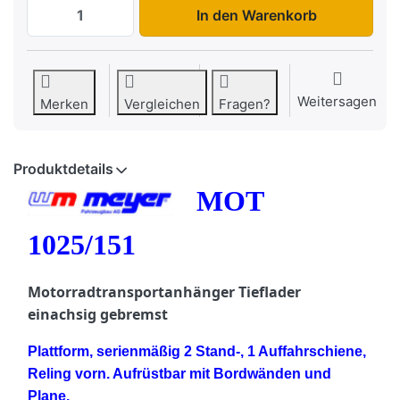
MOT 1025/151 zu 2.139,00 €, Menge 1. Bo
In den Warenkorb
Weitersagen
Merken
Vergleichen
Fragen?
Produktdetails
MOT
1025/151
Motorradtransportanhänger Tieflader
einachsig gebremst
Plattform, serienmäßig 2 Stand-, 1 Auffahrschiene,
Reling vorn. Aufrüstbar mit Bordwänden und
Plane.