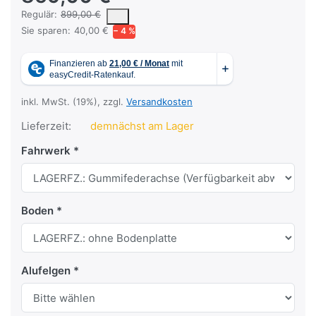
Es handelt sich um den mittleren Verkaufspreis, den Kunden für 
Regulär:
899,00 €
Sie sparen:
40,00 €
− 4 %
inkl. MwSt. (19%), zzgl.
Versandkosten
Lieferzeit:
demnächst am Lager
Fahrwerk
Boden
Alufelgen