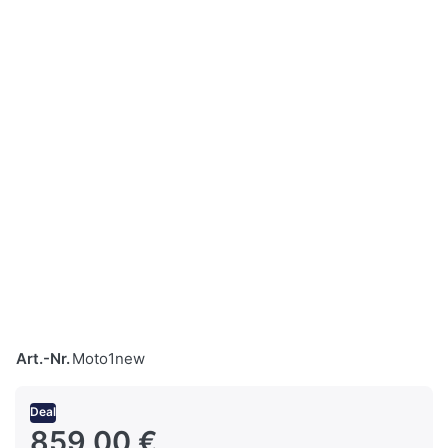
Art.-Nr.
Moto1new
Deal
859,00 €