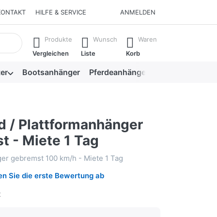
KONTAKT
HILFE & SERVICE
ANMELDEN
isch erste Ergebnisse. Drücken Sie die Eingabetaste, um alle 
Produkte
Wunsch
Waren
Vergleichen
Liste
Korb
er
Bootsanhänger
Pferdeanhänger
Viehanhänger
d / Plattformanhänger
t - Miete 1 Tag
er gebremst 100 km/h - Miete 1 Tag
n Sie die erste Bewertung ab
t