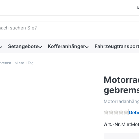
 einen Suchbegriff ein. Während Sie tippen, erscheinen automat
Setangebote
Kofferanhänger
Fahrzeugtransport
bremst - Miete 1 Tag
Motorra
gebrems
Motorradanhäng
Gebe
Art.-Nr.
MietMo