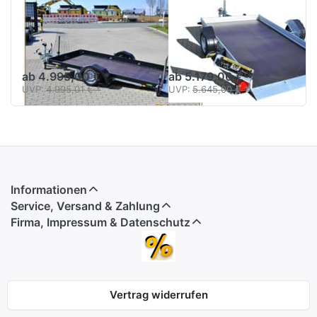
UNSINN
HUMBAUR
UA 3118
HKT 183117 S
absenkbarer
Absenkanhänger für
Universaltransporter
Kleinfahrzeuge oder ähnl.
ab 4.995,00 € *
ab 5.179,00 € *
UVP:
4.995,01 € *
UVP:
5.645,00 € *
Informationen
Service, Versand & Zahlung
Firma, Impressum & Datenschutz
Vertrag widerrufen