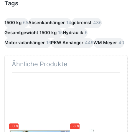
Tags
1500 kg
65
Absenkanhänger
14
gebremst
436
Gesamtgewicht 1500 kg
15
Hydraulik
6
Motorradanhänger
16
PKW Anhänger
449
WM Meyer
40
Ähnliche Produkte
Drücken
Drücken
Sie
Sie
ENTER
ENTER
für mehr
für mehr
Optionen
Optionen
zu UA
zu HKT
3118
183117 S
− 0 %
− 8 %