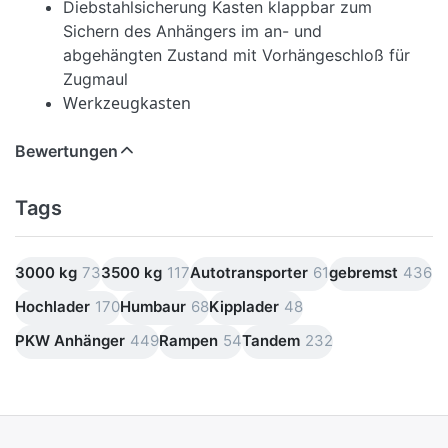
Diebstahlsicherung Kasten klappbar zum
Sichern des Anhängers im an- und
abgehängten Zustand mit Vorhängeschloß für
Zugmaul
Werkzeugkasten
Bewertungen
Tags
3000 kg
73
3500 kg
117
Autotransporter
61
gebremst
436
Hochlader
170
Humbaur
68
Kipplader
48
PKW Anhänger
449
Rampen
54
Tandem
232