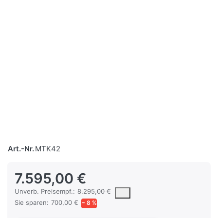
Art.-Nr.
MTK42
7.595,00 €
Die UVP ist der vorgeschlagene oder empfohlene Verkaufspreis ein
Unverb. Preisempf.:
8.295,00 €
Sie sparen:
700,00 €
− 8 %