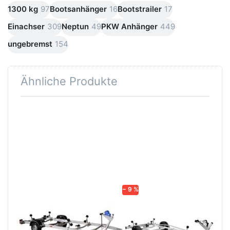
1300 kg
97
Bootsanhänger
16
Bootstrailer
17
Einachser
309
Neptun
49
PKW Anhänger
449
ungebremst
154
Ähnliche Produkte
Drücken
Drücken
Sie
Sie
ENTER
ENTER
für mehr
für mehr
Optionen
Optionen
zu
zu
Ocean
201300B
1500
− 9 %
VARIANT
BRENDERUP
Ocean 1500
201300B
Solider dänischer
Bootsanhänger gebremst