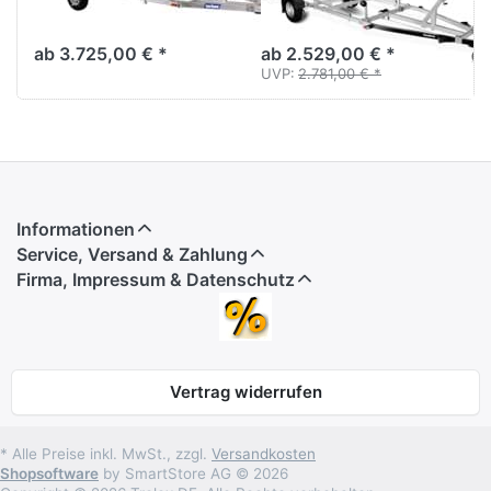
Bootstrailer bis 21 Fuß
bis 20 Fuß - 6,0 m
Bootslänge.
Bootslänge.
ab 3.725,00 € *
ab 2.529,00 € *
UVP:
2.781,00 € *
Informationen
Service, Versand & Zahlung
Firma, Impressum & Datenschutz
Vertrag widerrufen
* Alle Preise inkl. MwSt., zzgl.
Versandkosten
Shopsoftware
by SmartStore AG © 2026