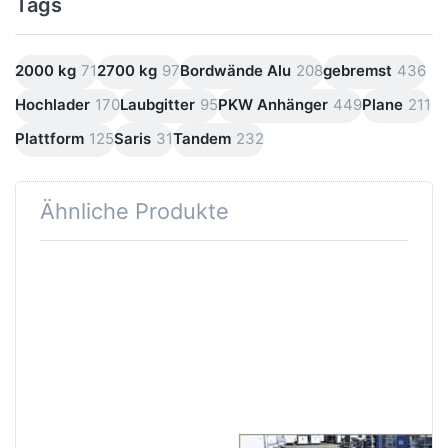
Tags
2000 kg
71
2700 kg
97
Bordwände Alu
208
gebremst
436
Hochlader
170
Laubgitter
95
PKW Anhänger
449
Plane
211
Plattform
125
Saris
31
Tandem
232
Ähnliche Produkte
Drücken
Drücken
Sie
Sie
ENTER
ENTER
für mehr
für mehr
Optionen
Optionen
zu HL
zu HL
4020
4020
LH63
Tandem