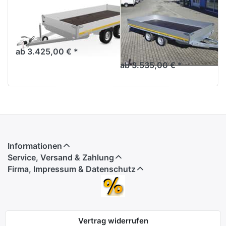
EDUARD
EDUARD
HL 4020
HL 4020 LH63
Tandem
Profihochlader
Alubordwände in versch.
Pritschenhochlader 4x2 m
Größen, Höhen und
Tandemachse, mit oder
ab 3.425,00 € *
Gewichten.
ohne Bordwände
ab 3.535,00 € *
Informationen
Service, Versand & Zahlung
Firma, Impressum & Datenschutz
Vertrag widerrufen