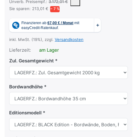
Die UVP ist der vorgeschlagene oder empfohlene Verkaufspreis ein
Unverb. Preisempf.:
3.172,01 €
Sie sparen:
213,01 €
− 7 %
inkl. MwSt. (19%), zzgl.
Versandkosten
Lieferzeit:
am Lager
Zul. Gesamtgewicht
Bordwandhöhe
Editionsmodell