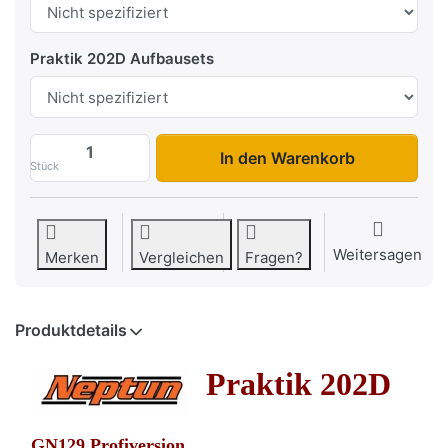
Praktik 202D Aufbausets
Praktik 202D Profi zu 649,00 €, Menge 1.
In den Warenkorb
Stück
Weitersagen
Merken
Vergleichen
Fragen?
Produktdetails
Praktik 202D
GN129 Profiversion