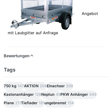
Angebot
mit Laubgitter auf Anfrage
Bewertungen
Tags
750 kg
147
AKTION
204
Einachser
309
Kastenanhänger
128
Neptun
49
PKW Anhänger
449
Plane
211
Tieflader
181
ungebremst
154