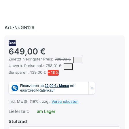
Art.-Nr.
GN129
Deal
649,00 €
Es handelt sich um den niedrigsten Preis des Produktes in den l
Zuletzt niedrigster Preis:
788,00 €
Die UVP ist der vorgeschlagene oder empfohlene Verkaufspreis ein
Unverb. Preisempf.:
788,01 €
Sie sparen:
139,00 €
− 18 %
inkl. MwSt. (19%), zzgl.
Versandkosten
Lieferzeit:
am Lager
Stützrad