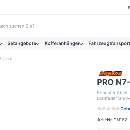
 einen Suchbegriff ein. Während Sie tippen, erscheinen automat
Setangebote
Kofferanhänger
Fahrzeugtransport
7-263-R
PRO N7
Robuster Stahl
Blattfederfahrw
Gebe
Art.-Nr.
GN182