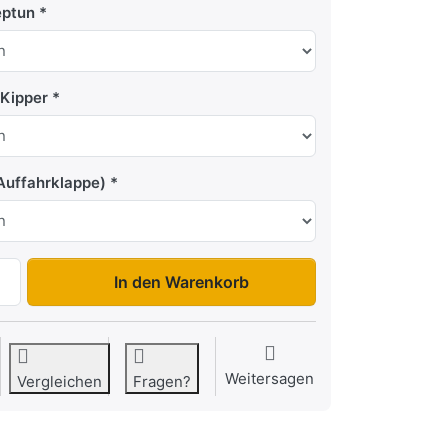
eptun
 Kipper
uffahrklappe)
PRO N7-263-R zu 1.199,00 €, Menge 1.
In den Warenkorb
Weitersagen
Vergleichen
Fragen?