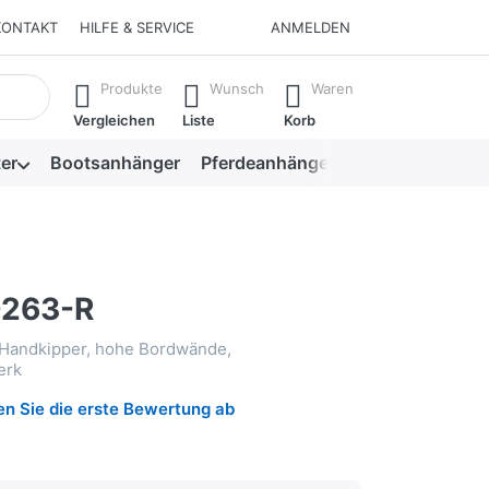
KONTAKT
HILFE & SERVICE
ANMELDEN
isch erste Ergebnisse. Drücken Sie die Eingabetaste, um alle 
Produkte
Wunsch
Waren
Vergleichen
Liste
Korb
er
Bootsanhänger
Pferdeanhänger
Viehanhänger
-263-R
-Handkipper, hohe Bordwände,
erk
n Sie die erste Bewertung ab