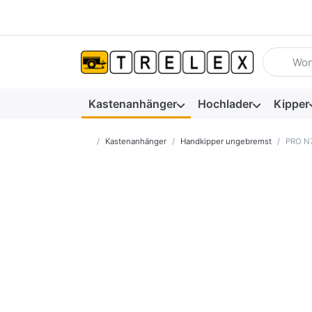
Geben Sie
Kastenanhänger
Hochlader
Kipper
Startseite
Kastenanhänger
Handkipper ungebremst
PRO N