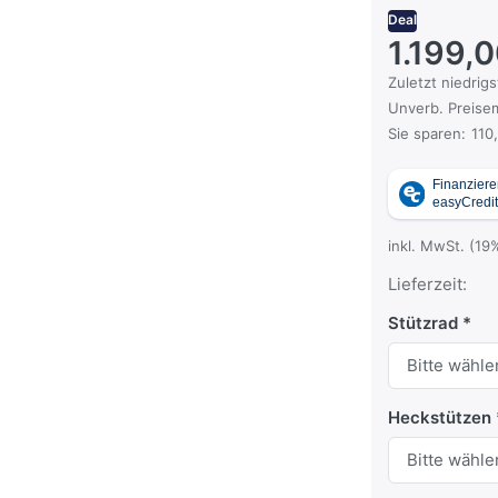
Deal
1.199,
Es handelt sich
Zuletzt niedrigs
Die UVP ist der
Unverb. Preisem
Sie sparen:
110
inkl. MwSt. (19
Lieferzeit:
Stützrad
Heckstützen