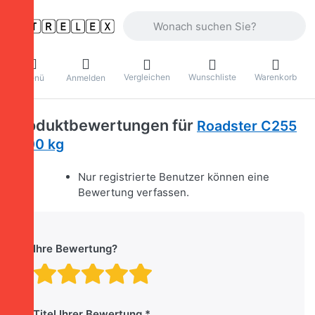
Geben Sie einen Suchbegriff ein. Währ
Vergleichen
Wunschliste
Warenkorb
Menü
Anmelden
Produktbewertungen für
Roadster C255
1300 kg
Nur registrierte Benutzer können eine
Bewertung verfassen.
Ihre Bewertung?
Bewertung: 1 von 5 Stern
Bewertung: 2 von 5 St
Bewertung: 3 von 5 
Bewertung: 4 von 
Bewertung: 5 vo
Titel Ihrer Bewertung