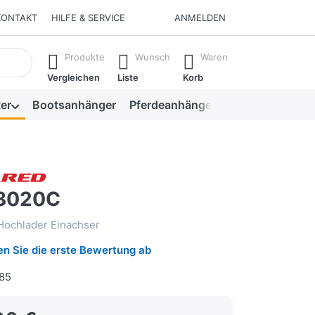
KONTAKT
HILFE & SERVICE
ANMELDEN
isch erste Ergebnisse. Drücken Sie die Eingabetaste, um alle 
Produkte
Wunsch
Waren
Vergleichen
Liste
Korb
er
Bootsanhänger
Pferdeanhänger
Viehanhänger
 3020C
Hochlader Einachser
n Sie die erste Bewertung ab
85