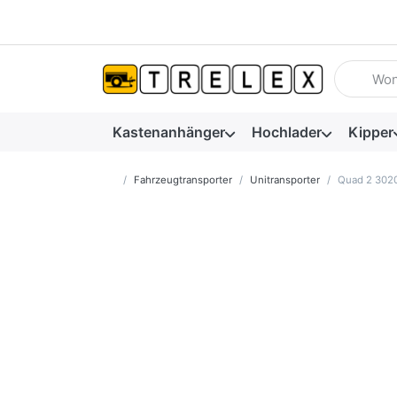
Geben Sie
Kastenanhänger
Hochlader
Kipper
Startseite
Fahrzeugtransporter
Unitransporter
Quad 2 302