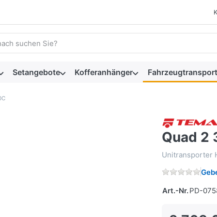
 einen Suchbegriff ein. Während Sie tippen, erscheinen automat
Setangebote
Kofferanhänger
Fahrzeugtransport
0C
Quad 2
Unitransporter 
Gebe
Art.-Nr.
PD-075