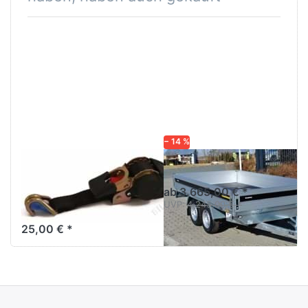
− 14 %
Zurrgurt
5325 ATB
Automatik 750
ab 3.665,00 € *
daN
UVP:
4.245,00 € *
25,00 € *