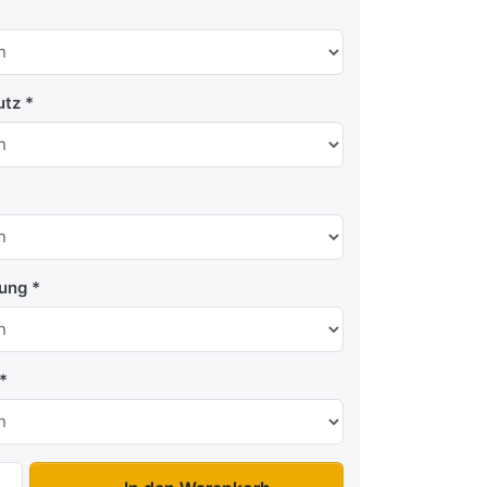
utz
tung
Roadster C500.02 zu 6.895,00 €, Menge 1. Option Seitenwa