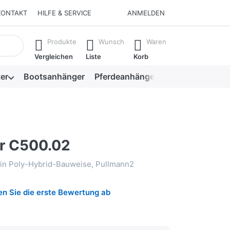
KONTAKT
HILFE & SERVICE
ANMELDEN
isch erste Ergebnisse. Drücken Sie die Eingabetaste, um alle 
Produkte
Wunsch
Waren
Vergleichen
Liste
Korb
er
Bootsanhänger
Pferdeanhänger
Viehanhänger
r C500.02
 in Poly-Hybrid-Bauweise, Pullmann2
n Sie die erste Bewertung ab