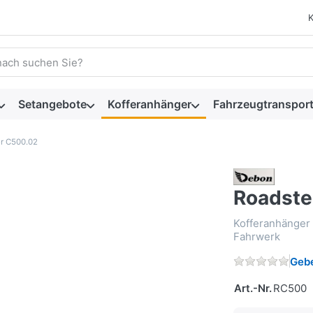
 einen Suchbegriff ein. Während Sie tippen, erscheinen automat
Setangebote
Kofferanhänger
Fahrzeugtransport
r C500.02
Roadste
Kofferanhänger
Fahrwerk
Gebe
Art.-Nr.
RC500