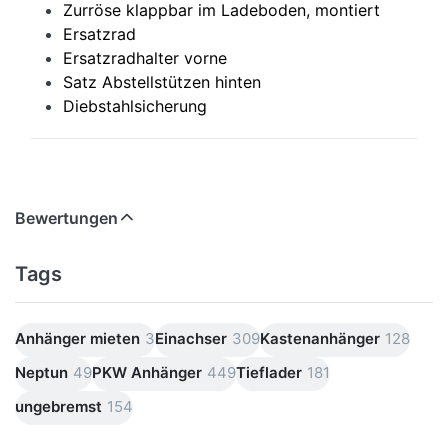
Zurröse klappbar im Ladeboden, montiert
Ersatzrad
Ersatzradhalter vorne
Satz Abstellstützen hinten
Diebstahlsicherung
Bewertungen
Tags
Anhänger mieten
3
Einachser
309
Kastenanhänger
128
Neptun
49
PKW Anhänger
449
Tieflader
181
ungebremst
154