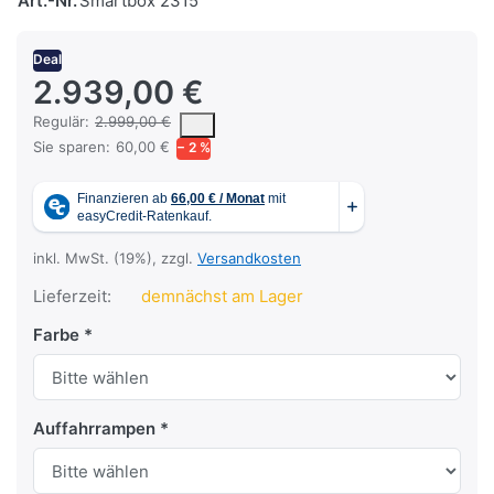
Art.-Nr.
Smartbox 2315
Deal
2.939,00 €
Es handelt sich um den mittleren Verkaufspreis, den Kunden für 
Regulär:
2.999,00 €
Sie sparen:
60,00 €
− 2 %
inkl. MwSt. (19%), zzgl.
Versandkosten
Lieferzeit:
demnächst am Lager
Farbe
Auffahrrampen