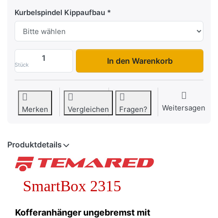
Kurbelspindel Kippaufbau
SmartBox 2315 zu 2.939,00 €, Menge 1.
In den Warenkorb
Stück
Weitersagen
Merken
Vergleichen
Fragen?
Produktdetails
SmartBox 2315
Kofferanhänger ungebremst mit