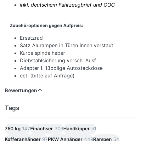
inkl. deutschem Fahrzeugbrief und COC
Zubehöroptionen gegen Aufpreis:
Ersatzrad
Satz Alurampen in Türen innen verstaut
Kurbelspindelheber
Diebstahlsicherung versch. Ausf.
Adapter f. 13polige Autosteckdose
ect. (bitte auf Anfrage)
Bewertungen
Tags
750 kg
147
Einachser
309
Handkipper
51
Kofferanhänger
97
PKW Anhänger
449
Rampen
54