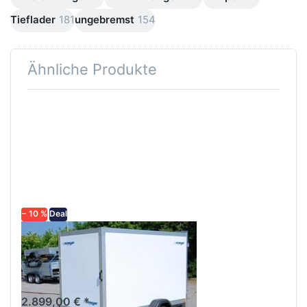
Tieflader
181
ungebremst
154
Ähnliche Produkte
Drücken
Sie
ENTER
für mehr
Optionen
zu AZ
7525/126
− 10 %
Deal
WM MEYER
AZ 7525/126
Koffer Anhänger 250 cm
ungebremst Sandwich weiß
2.899,00 € *