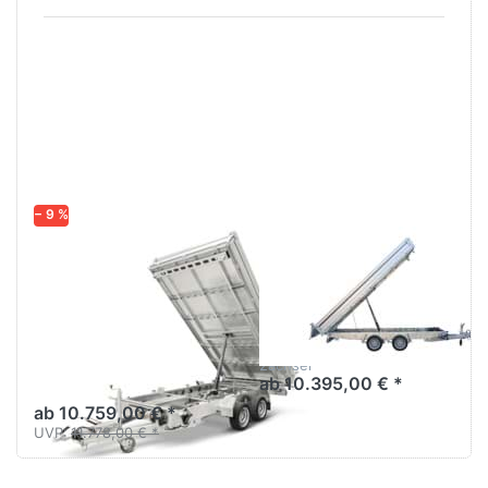
Drücken
Drücken
Sie
Sie
ENTER
ENTER
für mehr
für mehr
Optionen
Optionen
zu HTK
zu 3521
3500.41
TB 3S-
Tandem
Kipper
/ Tridem
− 9 %
HUMBAUR
VARIANT
HTK 3500.41
3521 TB 3S-
Tandem /
Kipper
Tridem
Großer 3,5to
Dreiseitenkipper 414 x 210
Der neue Dreiseitenkipper
2achser
4,10 m
ab 10.395,00 € *
ab 10.759,00 € *
UVP:
11.778,00 € *