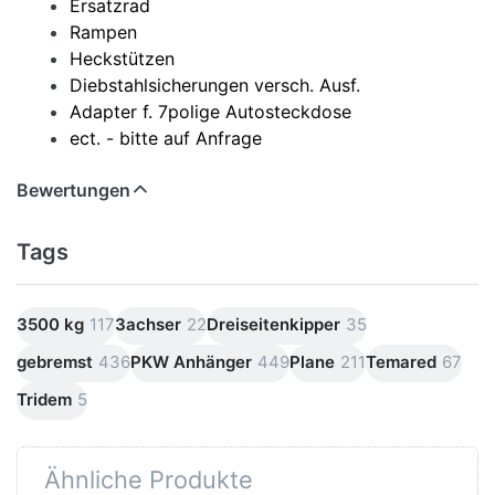
Ersatzrad
Rampen
Heckstützen
Diebstahlsicherungen versch. Ausf.
Adapter f. 7polige Autosteckdose
ect. - bitte auf Anfrage
Bewertungen
Tags
3500 kg
117
3achser
22
Dreiseitenkipper
35
gebremst
436
PKW Anhänger
449
Plane
211
Temared
67
Tridem
5
Ähnliche Produkte