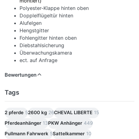
montiert)
Polyester-Klappe hinten oben
Dopplelflügeltür hinten
Alufelgen
Hengstgitter
Fohlengitter hinten oben
Diebstahlsicherung
Überwachungskamera
ect. auf Anfrage
Bewertungen
Tags
2 pferde
5
2600 kg
26
CHEVAL LIBERTE
15
Pferdeanhänger
13
PKW Anhänger
449
Pullmann Fahrwerk
5
Sattelkammer
10