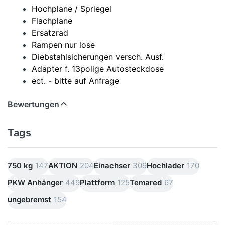
Hochplane / Spriegel
Flachplane
Ersatzrad
Rampen nur lose
Diebstahlsicherungen versch. Ausf.
Adapter f. 13polige Autosteckdose
ect. - bitte auf Anfrage
Bewertungen
Tags
750 kg
147
AKTION
204
Einachser
309
Hochlader
170
PKW Anhänger
449
Plattform
125
Temared
67
ungebremst
154