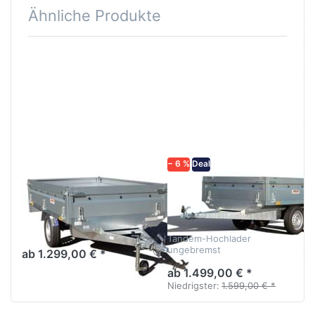
Ähnliche Produkte
Drücken
Drücken
Sie
Sie
ENTER
ENTER
für mehr
für mehr
Optionen
Optionen
zu
zu
Nordica
Nordica
N7-263
N7-263-
2
Tandem
− 6 %
Deal
NEPTUN
NEPTUN
Nordica N7-263
Nordica N7-
263-2 Tandem
Hochlader mit rundum
abklappbaren Bordwänden,
Tandem-Hochlader
Eckrungen.
ungebremst
ab 1.299,00 € *
ab 1.499,00 € *
Niedrigster:
1.599,00 € *