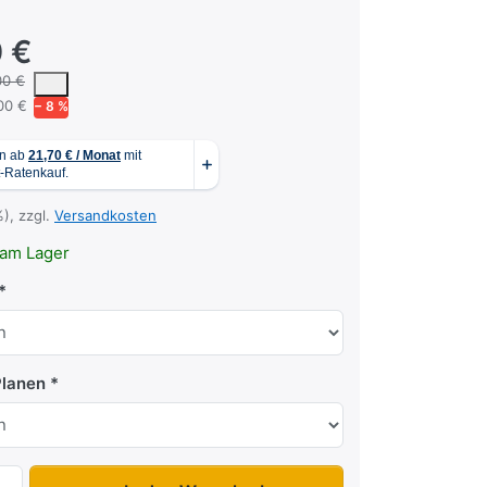
 €
 um den mittleren Verkaufspreis, den Kunden für ein Produkt in unse
00 €
00 €
− 8 %
%), zzgl.
Versandkosten
am Lager
Planen
Trailwood N7-202 zu 969,00 €, Menge 1.