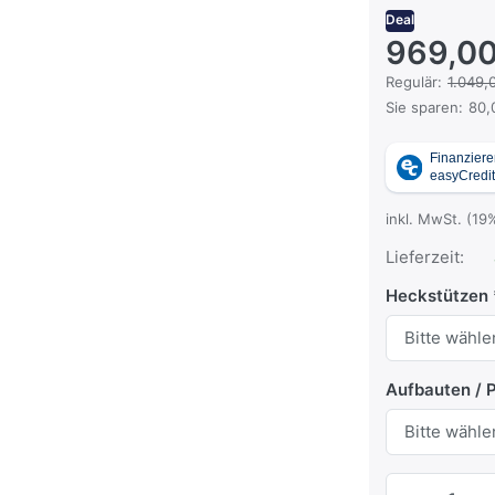
Deal
969,00
Es handelt sich
Regulär:
1.049,
Sie sparen:
80,
inkl. MwSt. (19
Lieferzeit:
Heckstützen
Aufbauten / 