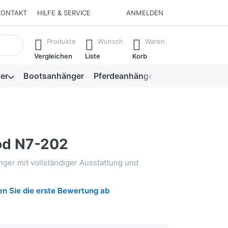
KONTAKT
HILFE & SERVICE
ANMELDEN
isch erste Ergebnisse. Drücken Sie die Eingabetaste, um alle 
Produkte
Wunsch
Waren
Vergleichen
Liste
Korb
er
Bootsanhänger
Pferdeanhänger
Viehanhänger
od N7-202
ger mit vollständiger Ausstattung und
n Sie die erste Bewertung ab