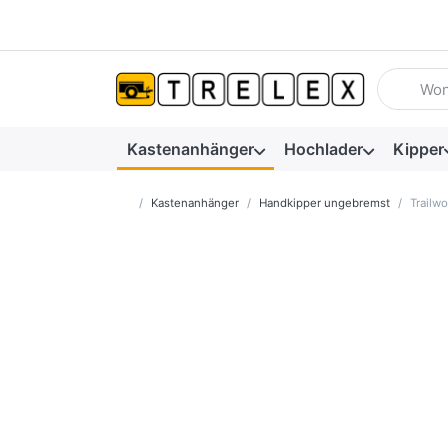
Geben Sie
Kastenanhänger
Hochlader
Kipper
Startseite
Kastenanhänger
Handkipper ungebremst
Trailw