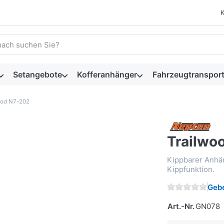
 einen Suchbegriff ein. Während Sie tippen, erscheinen automat
Setangebote
Kofferanhänger
Fahrzeugtransport
ood N7-202
Trailwo
Kippbarer Anhän
Kippfunktion.
Gebe
Art.-Nr.
GN078