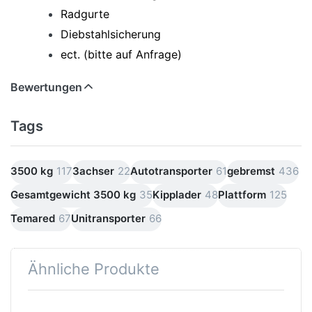
Radgurte
Diebstahlsicherung
ect. (bitte auf Anfrage)
Bewertungen
Tags
3500 kg
117
3achser
22
Autotransporter
61
gebremst
436
Gesamtgewicht 3500 kg
35
Kipplader
48
Plattform
125
Temared
67
Unitransporter
66
Ähnliche Produkte
Drücken
Drücken