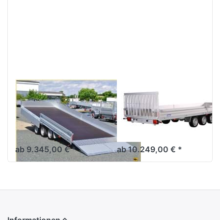
Sie
Sie
ENTER
ENTER
für mehr
für mehr
Optionen
Optionen
zu UNI
zu UNI
3552 UX
3562 UX
/ 3553
/ 3563
UX
UX
VARIANT
VARIANT
UNI 3552 UX /
UNI 3562 UX /
3553 UX
3563 UX
5m Kipplader mit Hydraulik,
6m Kipplader
Bordwänden,
Parabelfederfahrwerk
ab 9.345,00 € *
ab 10.249,00 € *