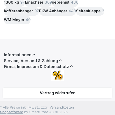
1300 kg
97
Einachser
309
gebremst
436
Kofferanhänger
97
PKW Anhänger
449
Seitenklappe
2
WM Meyer
40
Informationen
Service, Versand & Zahlung
Firma, Impressum & Datenschutz
Vertrag widerrufen
* Alle Preise inkl. MwSt., zzgl.
Versandkosten
Shopsoftware
by SmartStore AG © 2026