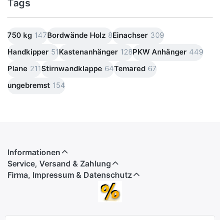
Tags
750 kg
147
Bordwände Holz
8
Einachser
309
Handkipper
51
Kastenanhänger
128
PKW Anhänger
449
Plane
211
Stirnwandklappe
64
Temared
67
ungebremst
154
Informationen
Service, Versand & Zahlung
Firma, Impressum & Datenschutz