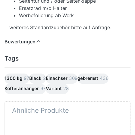
Seitentür und / oder Seitenklappe
Ersatzrad m/o Halter
Werbefolierung ab Werk
weiteres Standardzubehör bitte auf Anfrage.
Bewertungen
Tags
1300 kg
97
Black
2
Einachser
309
gebremst
436
Kofferanhänger
97
Variant
28
Ähnliche Produkte
Drücken
Drücken
Sie
Sie